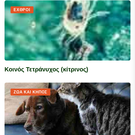
ΕΧΘΡΟΊ
Κοινός Τετράνυχος (κίτρινος)
ΖΏΑ ΚΑΙ ΚΉΠΟΣ