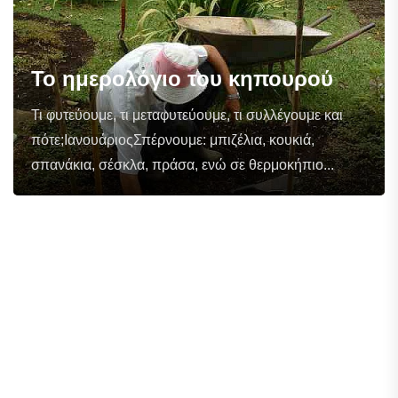
Το ημερολόγιο του κηπουρού
Τι φυτεύουμε, τι μεταφυτεύουμε, τι συλλέγουμε και
πότε;ΙανουάριοςΣπέρνουμε: μπιζέλια, κουκιά,
σπανάκια, σέσκλα, πράσα, ενώ σε θερμοκήπιο...