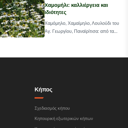
Χαμομήλι: καλλιέργεια και
ιδιότητες
Χαμόμηλο, Χαμαίμηλο, Λουλούδι του
Αγ. Γεωργίου, Παναϊρίτισα: από τα...
Κήπος
Σχεδιασμός κήπου
Κηπουρική εξωτερικών κήπων