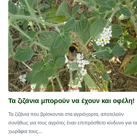
Τα ζιζάνια μπορούν να έχουν και οφέλη!
Τα ζιζάνια που βρίσκονται στα αγριόχορτα, αποτελούν
συνήθως για τους αγρότες έναν επιπρόσθετο κίνδυνο για τ
χωράφια τους...