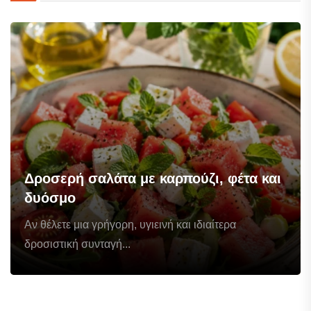
Δροσερή σαλάτα με καρπούζι, φέτα και
δυόσμο
Αν θέλετε μια γρήγορη, υγιεινή και ιδιαίτερα
δροσιστική συνταγή...