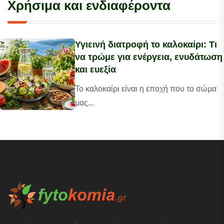
Χρήσιμα και ενδιαφέροντα
Υγιεινή διατροφή το καλοκαίρι: Τι
να τρώμε για ενέργεια, ενυδάτωση
και ευεξία
Το καλοκαίρι είναι η εποχή που το σώμα
μας...