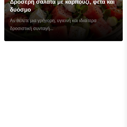
Δροσερή σαλάτα με καρπούζι, φέτα και
δυόσμο
Αν θέλετε μια γρήγορη, υγιεινή και ιδιαίτερα
δροσιστική συνταγή...