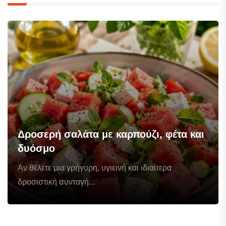
Δροσερή σαλάτα με καρπούζι, φέτα και
δυόσμο
Αν θέλετε μια γρήγορη, υγιεινή και ιδιαίτερα
δροσιστική συνταγή...