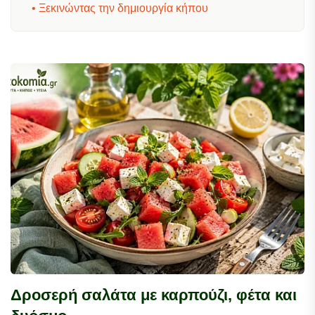
• Ξεκινώντας την δημιουργία κήπου
• Συντήρηση και βελτίωση κήπου
• Η συγκομιδή
• Κοπή & συντήρηση των λουλουδιών
• Δημιουργίες στον κήπο
• Συνταγές για τα προϊόντα μας
Δροσερή σαλάτα με καρπούζι, φέτα και