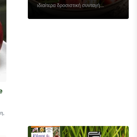
ιδιαίτερα δροσιστική συνταγή...
e
η,