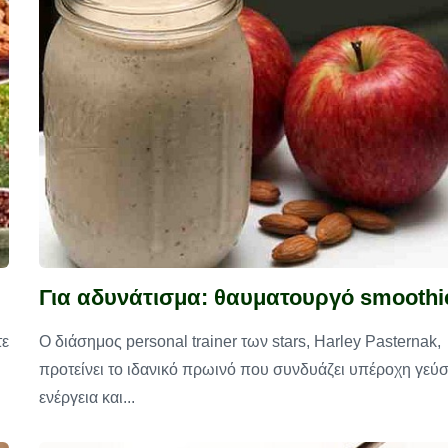
Για αδυνάτισμα: θαυματουργό smoothi
τε
Ο διάσημος personal trainer των stars, Harley Pasternak,
προτείνει το ιδανικό πρωινό που συνδυάζει υπέροχη γεύσ
ενέργεια και...