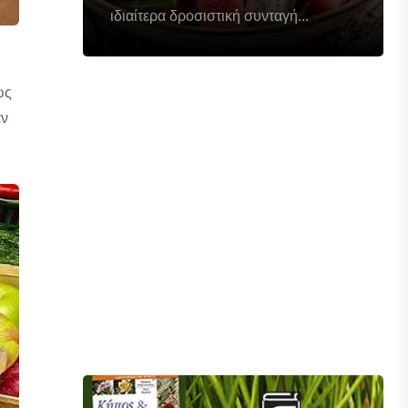
ιδιαίτερα δροσιστική συνταγή...
ώς
αν