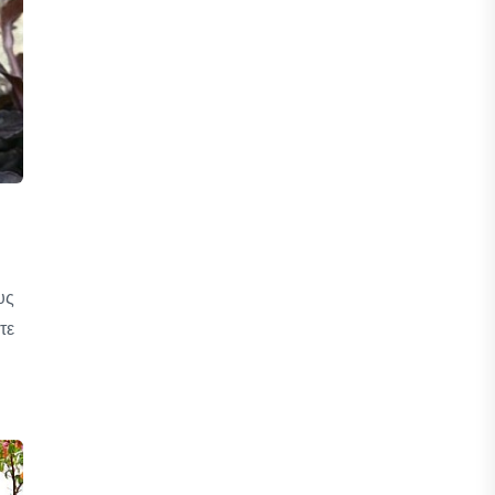
υς
τε