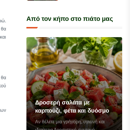
Από τον κήπο στο πιάτο μας
ρώ.
 θα
και
 θα
κού
Δροσερή σαλάτα με
καρπούζι, φέτα και δυόσμο
ρων
Αν θέλετε μια γρήγορη, υγιεινή και
ιδιαίτερα δροσιστική συνταγή...