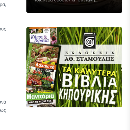
ρα,
ους
ανά
 ως