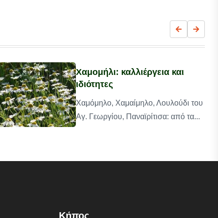
Χαμομήλι: καλλιέργεια και
ιδιότητες
Χαμόμηλο, Χαμαίμηλο, Λουλούδι του
Αγ. Γεωργίου, Παναϊρίτισα: από τα...
Κήπος