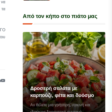
 να
 τα
Από τον κήπο στο πιάτο μας
ΛΓΟ
του
Δροσερή σαλάτα με
καρπούζι, φέτα και δυόσμο
Αν θέλετε μια γρήγορη, υγιεινή και
ιδιαίτερα δροσιστική συνταγή...