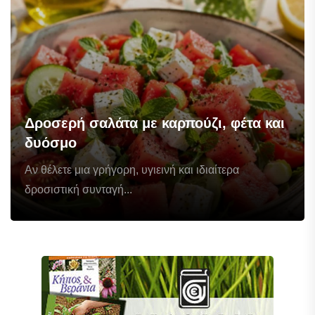
Δροσερή σαλάτα με καρπούζι, φέτα και
δυόσμο
Αν θέλετε μια γρήγορη, υγιεινή και ιδιαίτερα
δροσιστική συνταγή...