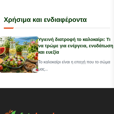
Χρήσιμα και ενδιαφέροντα
Υγιεινή διατροφή το καλοκαίρι: Τι
να τρώμε για ενέργεια, ενυδάτωση
και ευεξία
Το καλοκαίρι είναι η εποχή που το σώμα
μας...