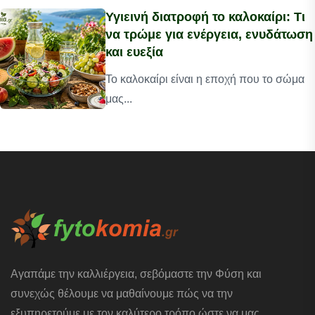
Υγιεινή διατροφή το καλοκαίρι: Τι
να τρώμε για ενέργεια, ενυδάτωση
και ευεξία
Το καλοκαίρι είναι η εποχή που το σώμα
μας...
Αγαπάμε την καλλιέργεια, σεβόμαστε την Φύση και
συνεχώς θέλουμε να μαθαίνουμε πώς να την
εξυπηρετούμε με τον καλύτερο τρόπο ώστε να μας