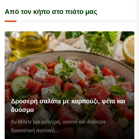
Από τον κήπο στο πιάτο μας
Δροσερή σαλάτα με καρπούζι, φέτα και
δυόσμο
Αν θέλετε μια γρήγορη, υγιεινή και ιδιαίτερα
δροσιστική συνταγή...