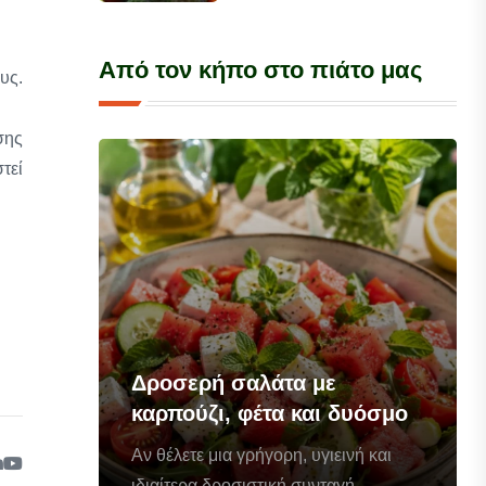
Από τον κήπο στο πιάτο μας
υς.
σης
τεί
Δροσερή σαλάτα με
καρπούζι, φέτα και δυόσμο
Αν θέλετε μια γρήγορη, υγιεινή και
ιδιαίτερα δροσιστική συνταγή...