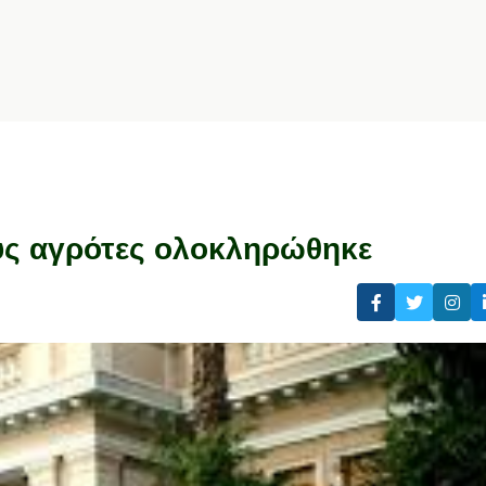
υς αγρότες oλοκληρώθηκε