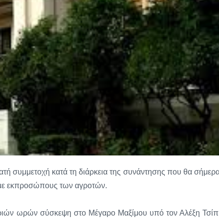
ατή συμμετοχή κατά τη διάρκεια της συνάντησης που θα σήμερα
 με εκπροσώπους των αγροτών.
τριών ωρών σύσκεψη στο Μέγαρο Μαξίμου υπό τον Αλέξη Τσίπ