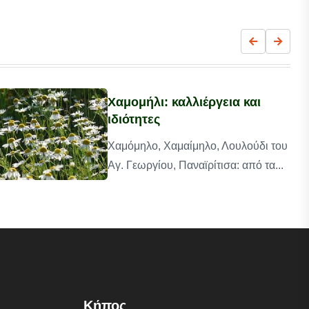
Χαμομήλι: καλλιέργεια και
ιδιότητες
Χαμόμηλο, Χαμαίμηλο, Λουλούδι του
Αγ. Γεωργίου, Παναϊρίτισα: από τα...
Κήπος