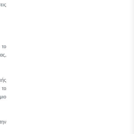
εις
 το
ας,
κής
 το
μιο
την