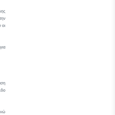
λης
την
 οι
για
αση
εδο
ενώ