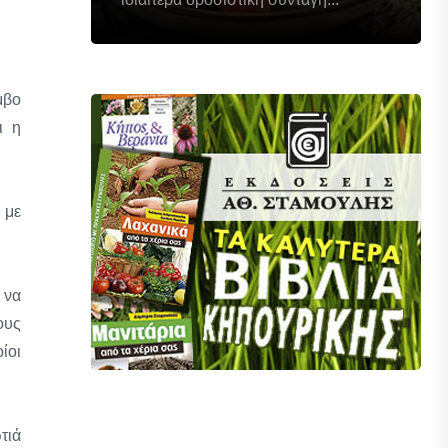
μβο
ι η
 με
 να
ους
ίοι
τιά