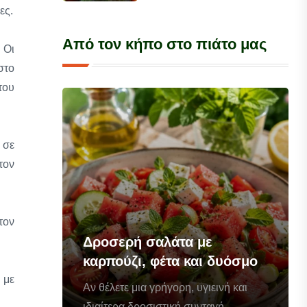
ες.
Από τον κήπο στο πιάτο μας
 Οι
στο
του
 σε
τον
τον
Δροσερή σαλάτα με
καρπούζι, φέτα και δυόσμο
 με
Αν θέλετε μια γρήγορη, υγιεινή και
ιδιαίτερα δροσιστική συνταγή...