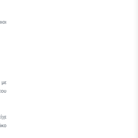
ιοι
 με
που
ίχε
όκο