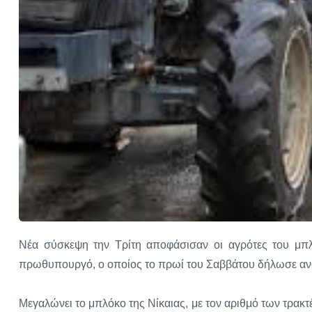
Νέα σύσκεψη την Τρίτη αποφάσισαν οι αγρότες του μπλ
πρωθυπουργό, ο οποίος το πρωί του Σαββάτου δήλωσε ανοι
Μεγαλώνει το μπλόκο της Νίκαιας, με τον αριθμό των τρακτ