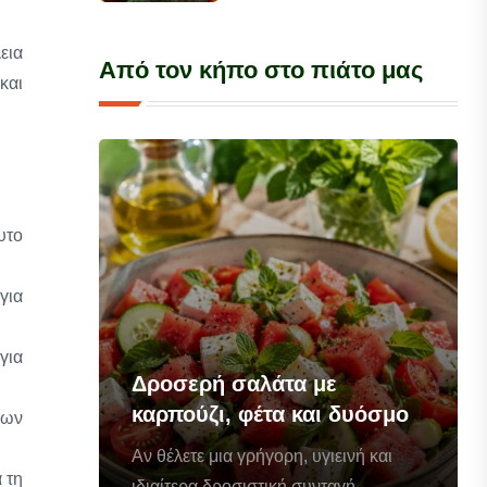
εια
Από τον κήπο στο πιάτο μας
και
υτο
για
για
Δροσερή σαλάτα με
καρπούζι, φέτα και δυόσμο
χων
Αν θέλετε μια γρήγορη, υγιεινή και
 τη
ιδιαίτερα δροσιστική συνταγή...