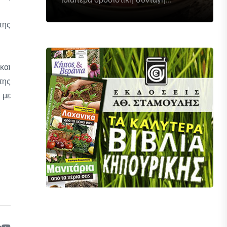
της
και
της
 με