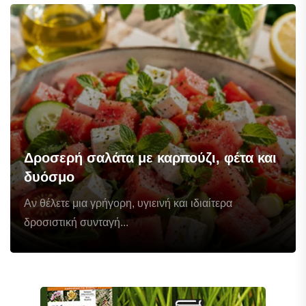
Δροσερή σαλάτα με καρπούζι, φέτα και
δυόσμο
Αν θέλετε μια γρήγορη, υγιεινή και ιδιαίτερα
δροσιστική συνταγή...