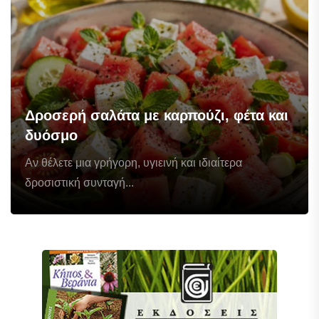
Δροσερή σαλάτα με καρπούζι, φέτα και
δυόσμο
Αν θέλετε μια γρήγορη, υγιεινή και ιδιαίτερα
δροσιστική συνταγή...