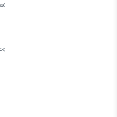
μού
 ως