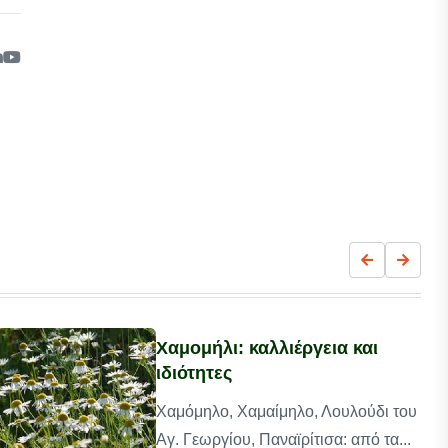
Χαμομήλι: καλλιέργεια και
ιδιότητες
Χαμόμηλο, Χαμαίμηλο, Λουλούδι του
Αγ. Γεωργίου, Παναϊρίτισα: από τα...