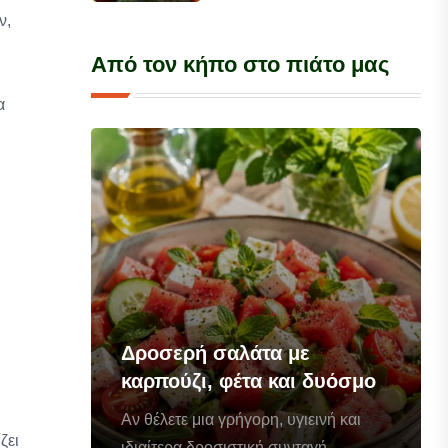
ν,
Από τον κήπο στο πιάτο μας
α
Δροσερή σαλάτα με
καρπούζι, φέτα και δυόσμο
Αν θέλετε μια γρήγορη, υγιεινή και
ζει
ιδιαίτερα δροσιστική συνταγή...