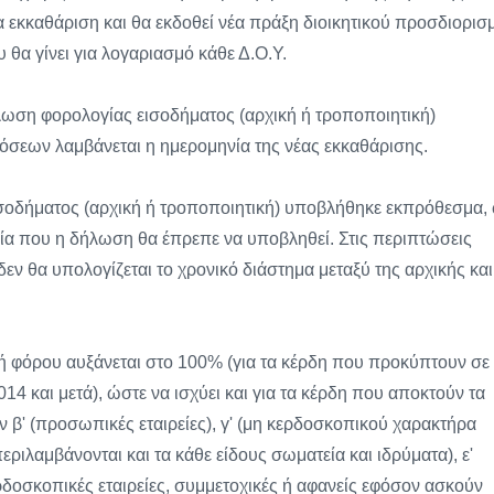
 εκκαθάριση και θα εκδοθεί νέα πράξη διοικητικού προσδιορισ
θα γίνει για λογαριασμό κάθε Δ.Ο.Υ.
ήλωση φορολογίας εισοδήματος (αρχική ή τροποποιητική)
σεων λαμβάνεται η ημερομηνία της νέας εκκαθάρισης.
σοδήματος (αρχική ή τροποποιητική) υποβλήθηκε εκπρόθεσμα,
α που η δήλωση θα έπρεπε να υποβληθεί. Στις περιπτώσεις
εν θα υπολογίζεται το χρονικό διάστημα μεταξύ της αρχικής και
λή φόρου αυξάνεται στο 100% (για τα κέρδη που προκύπτουν σε
14 και μετά), ώστε να ισχύει και για τα κέρδη που αποκτούν τα
 β' (προσωπικές εταιρείες), γ' (μη κερδοσκοπικού χαρακτήρα
ριλαμβάνονται και τα κάθε είδους σωματεία και ιδρύματα), ε'
ερδοσκοπικές εταιρείες, συμμετοχικές ή αφανείς εφόσον ασκούν