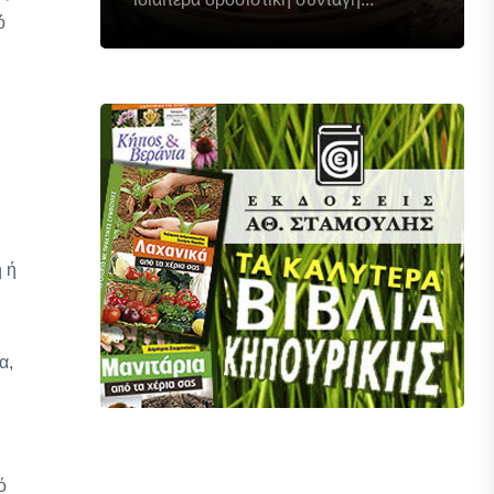
ό
 ή
α,
ό