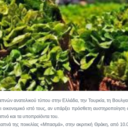
καπνών ανατολικού τύπου στην Ελλάδα, την Τουρκία, τη Βουλγα
αι οικονομικό ιστό τους, αν υπάρξει πρόσθετη αυστηροποίηση 
απνό και τα υποπροϊόντα του.
απνά της ποικιλίας «Μπασμά», στην ακριτική Θράκη, από 10.