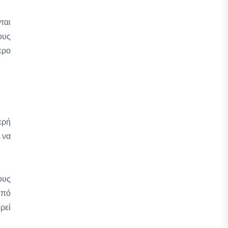
ται
ους
ερο
ερή
 να
ους
από
ρεί