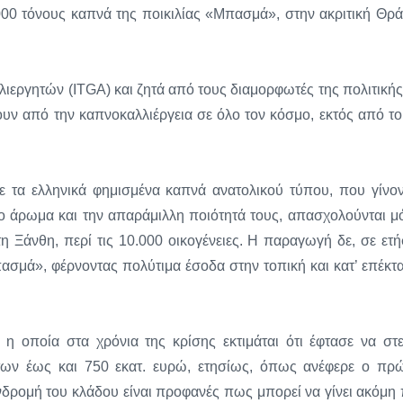
000 τόνους καπνά της ποικιλίας «Μπασμά», στην ακριτική Θρά
ιεργητών (ITGA) και ζητά από τους διαμορφωτές της πολιτικής
ουν από την καπνοκαλλιέργεια σε όλο τον κόσμο, εκτός από το
με τα ελληνικά φημισμένα καπνά ανατολικού τύπου, που γίνον
ο άρωμα και την απαράμιλλη ποιότητά τους, απασχολούνται μ
η Ξάνθη, περί τις 10.000 οικογένειες. Η παραγωγή δε, σε ετή
ασμά», φέρνοντας πολύτιμα έσοδα στην τοπική και κατ’ επέκτ
η οποία στα χρόνια της κρίσης εκτιμάται ότι έφτασε να στε
των έως και 750 εκατ. ευρώ, ετησίως, όπως ανέφερε ο πρ
δρομή του κλάδου είναι προφανές πως μπορεί να γίνει ακόμη 