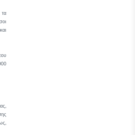
 τα
σοι
και
που
000
ας,
σης
ως,