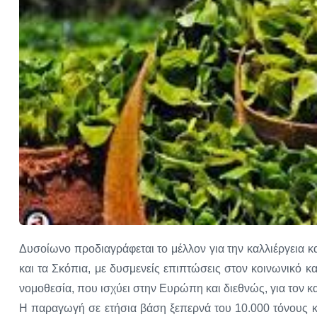
Δυσοίωνο προδιαγράφεται το μέλλον για την καλλιέργεια 
και τα Σκόπια, με δυσμενείς επιπτώσεις στον κοινωνικό κ
νομοθεσία, που ισχύει στην Ευρώπη και διεθνώς, για τον κ
Η παραγωγή σε ετήσια βάση ξεπερνά του 10.000 τόνους κ