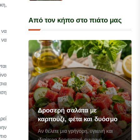
κη,
Από τον κήπο στο πιάτο μας
 να
 να
ται
όνο
σια
αση
Δροσερή σαλάτα με
καρπούζι, φέτα και δυόσμο
ρεί
ώην
Αν θέλετε μια γρήγορη, υγιεινή και
πιο
ιδιαίτερα δροσιστική συνταγή...