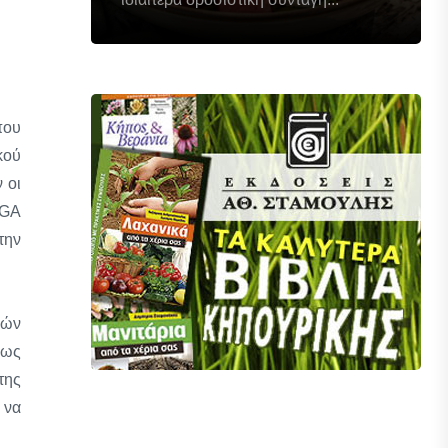
που
κού
 οι
TGA
την
νών
πως
της
 να