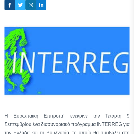
Η Ευρωπαϊκή Επιτροπή ενέκρινε την Τετάρτη 9
Σεπτεμβρίου ένα διασυνοριακό πρόγραμμα INTERREG για
την Ελλάδα και τη Βουλγαρία, το οποίο θα συμβάλει στη