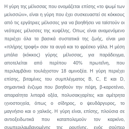
Η γύρη της μέλισσας που ονομάζεται επίσης «το ψωμί των
μελισσών», είναι η γύρη που έχει συσκευαστεί σε κόκκους
από τις εργάτριες μέλισσες για να βοηθήσει να ταϊστούν οι
νεότερες μέλισσες της κυψέλης. Οπως είναι αναμενόμενο
περιέχει όλα τα βασικά συστατικά της ζωής, είναι μια
«πλήρης τροφή» σαν τα αυγά και το φρέσκο γάλα. Η μέση
μπάλα (κόκκος) γύρης μέλισσας, για παράδειγμα,
αποτελείται από περίπου 40% πρωτεΐνη, που
περιλαμβάνει τουλάχιστον 18 αμινοξέα. Η γύρη περιέχει
επίσης, βιταμίνες του συμπλέγματος Β, C, E και D,
σημαντικά ένζυμα που βοηθούν την πέψη, β-καροτένιο,
απαραίτητα λιπαρά οξέα, πολυσακχαρίτες και αμέτρητα
ιχνοστοιχεία, όπως ο σίδηρος, ο ψευδάργυρος, το
μαγνήσιο και ο χαλκός. Η γύρη είναι, επίσης, πλούσια σε
αντιοξειδωτικά που καταπολεμούν τον καρκίνο,
συμπεριλαμβανομένης της ρουτίνης, ενός σούπερ