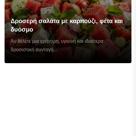
Δροσερή σαλάτα με καρπούζι, φέτα και
δυόσμο
Αν θέλετε μια γρήγορη, υγιεινή και ιδιαίτερα
δροσιστική συνταγή...