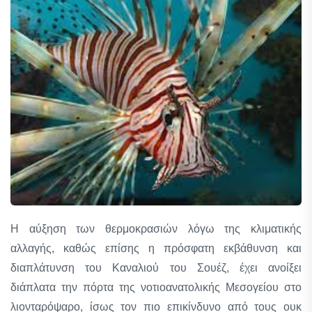
Η αύξηση των θερμοκρασιών λόγω της κλιματικής
αλλαγής, καθώς επίσης η πρόσφατη εκβάθυνση και
διαπλάτυνση του Καναλιού του Σουέζ, έχει ανοίξει
διάπλατα την πόρτα της νοτιοανατολικής Μεσογείου στο
λιονταρόψαρο, ίσως τον πιο επικίνδυνο από τους ουκ