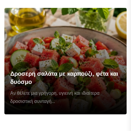
Δροσερή σαλάτα με καρπούζι, φέτα και
δυόσμο
Αν θέλετε μια γρήγορη, υγιεινή και ιδιαίτερα
δροσιστική συνταγή...