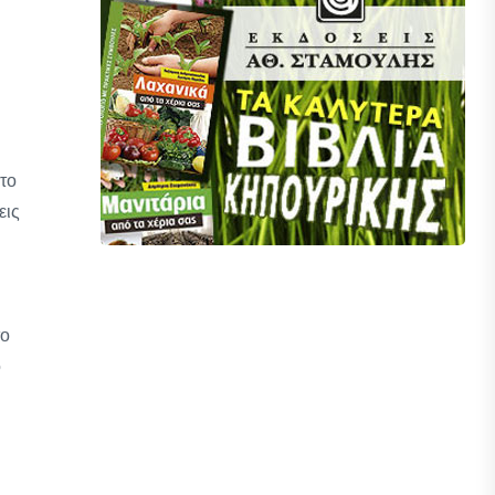
 το
εις
το
ο