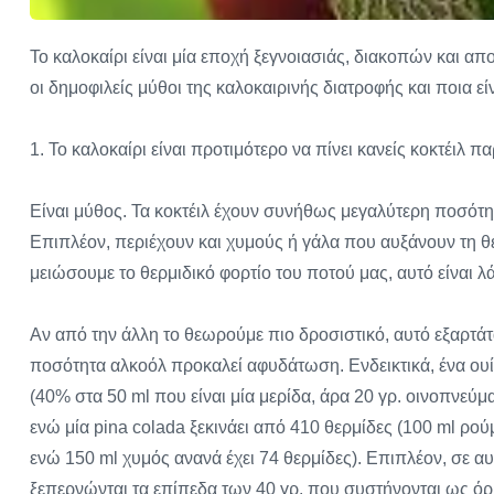
Το καλοκαίρι είναι μία εποχή ξεγνοιασιάς, διακοπών και απο
οι δημοφιλείς μύθοι της καλοκαιρινής διατροφής και ποια ε
1. Το καλοκαίρι είναι προτιμότερο να πίνει κανείς κοκτέιλ 
Είναι μύθος. Τα κοκτέιλ έχουν συνήθως μεγαλύτερη ποσότητ
Επιπλέον, περιέχουν και χυμούς ή γάλα που αυξάνουν τη θε
μειώσουμε το θερμιδικό φορτίο του ποτού μας, αυτό είναι λ
Αν από την άλλη το θεωρούμε πιο δροσιστικό, αυτό εξαρτάτ
ποσότητα αλκοόλ προκαλεί αφυδάτωση. Ενδεικτικά, ένα ουί
(40% στα 50 ml που είναι μία μερίδα, άρα 20 γρ. οινοπνεύ
ενώ μία pina colada ξεκινάει από 410 θερμίδες (100 ml ρού
ενώ 150 ml χυμός ανανά έχει 74 θερμίδες). Επιπλέον, σε αυ
ξεπερνώνται τα επίπεδα των 40 γρ. που συστήνονται ως ό