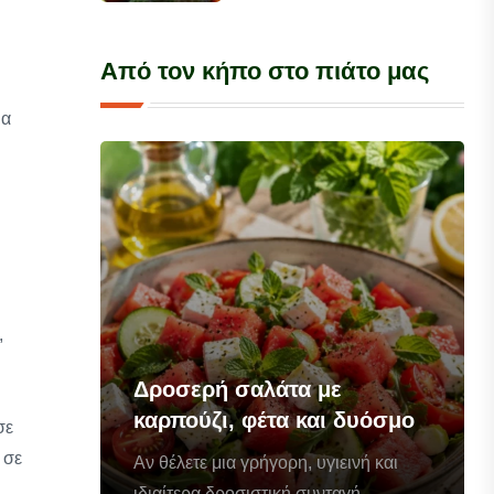
Από τον κήπο στο πιάτο μας
ια
,
Δροσερή σαλάτα με
καρπούζι, φέτα και δυόσμο
σε
 σε
Αν θέλετε μια γρήγορη, υγιεινή και
ιδιαίτερα δροσιστική συνταγή...