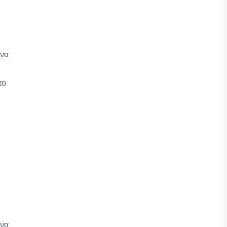
 να
το
(να