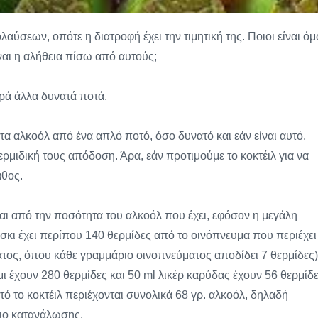
λαύσεων, οπότε η διατροφή έχει την τιμητική της. Ποιοι είναι ό
ίναι η αλήθεια πίσω από αυτούς;
παρά άλλα δυνατά ποτά.
α αλκοόλ από ένα απλό ποτό, όσο δυνατό και εάν είναι αυτό.
ρμιδική τους απόδοση. Άρα, εάν προτιμούμε το κοκτέιλ για να
άθος.
αι από την ποσότητα του αλκοόλ που έχει, εφόσον η μεγάλη
σκι έχει περίπου 140 θερμίδες από το οινόπνευμα που περιέχει
ματος, όπου κάθε γραμμάριο οινοπνεύματος αποδίδει 7 θερμίδες)
μι έχουν 280 θερμίδες και 50 ml λικέρ καρύδας έχουν 56 θερμίδε
τό το κοκτέιλ περιέχονται συνολικά 68 γρ. αλκοόλ, δηλαδή
ριο κατανάλωσης.