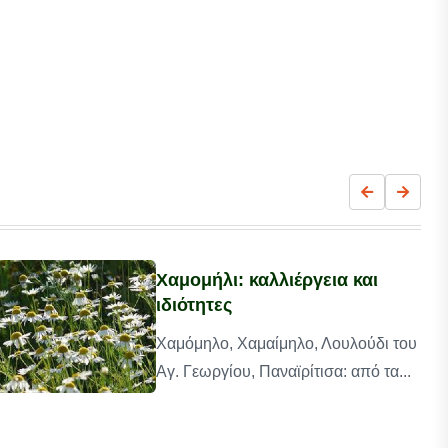
Χαμομήλι: καλλιέργεια και
ιδιότητες
Χαμόμηλο, Χαμαίμηλο, Λουλούδι του
Αγ. Γεωργίου, Παναϊρίτισα: από τα...