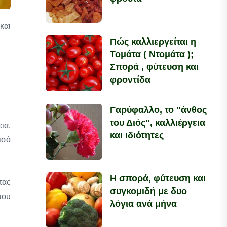
και
Πώς καλλιεργείται η
Τομάτα ( Ντομάτα );
Σπορά , φύτευση και
φροντίδα
Γαρύφαλλο, το "άνθος
του Διός", καλλιέργεια
ια,
και ιδιότητες
ισό
Η σπορά, φύτευση και
τας
συγκομιδή με δυο
του
λόγια ανά μήνα