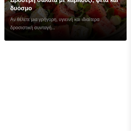
δυόσμο
Αν θέλετε μια γρήγορη, υγιεινή και ιδιαίτερα
δροσιστική συνταγή...