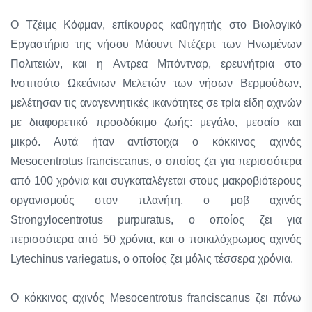
Ο Τζέιμς Κόφμαν, επίκουρος καθηγητής στο Βιολογικό
Εργαστήριο της νήσου Μάουντ Ντέζερτ των Ηνωμένων
Πολιτειών, και η Αντρεα Μπόντναρ, ερευνήτρια στο
Ινστιτούτο Ωκεάνιων Μελετών των νήσων Βερμούδων,
μελέτησαν τις αναγεννητικές ικανότητες σε τρία είδη αχινών
με διαφορετικό προσδόκιμο ζωής: μεγάλο, μεσαίο και
μικρό. Αυτά ήταν αντίστοιχα ο κόκκινος αχινός
Mesocentrotus franciscanus, ο οποίος ζει για περισσότερα
από 100 χρόνια και συγκαταλέγεται στους μακροβιότερους
οργανισμούς στον πλανήτη, ο μοβ αχινός
Strongylocentrotus purpuratus, ο οποίος ζει για
περισσότερα από 50 χρόνια, και ο ποικιλόχρωμος αχινός
Lytechinus variegatus, ο οποίος ζει μόλις τέσσερα χρόνια.
Ο κόκκινος αχινός Mesocentrotus franciscanus ζει πάνω