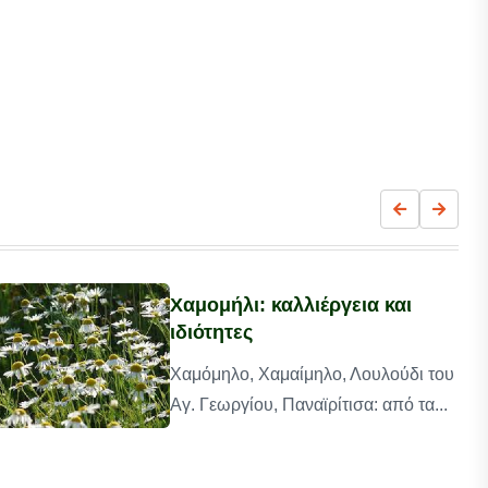
Χαμομήλι: καλλιέργεια και
ιδιότητες
Χαμόμηλο, Χαμαίμηλο, Λουλούδι του
Αγ. Γεωργίου, Παναϊρίτισα: από τα...