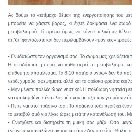
Ας δούμε το «επίμαχο θέμα» της ενεργοποίησης του μετ
μπορείτε να χάσετε βάρος, κι έχετε δοκιμάσει ένα σω
μεταβολισμού. Τί πρέπει όμως να κάνετε τελικά αν θέλετ
απ’ότι φαντάζεστε και δεν περιλαμβάνουν «μαγικές» τροφές
• Ενυδατώστε τον οργανισμό σας. Το σώμα μας χρειάζεται τ
Η αφυδάτωση μπορεί να καθυστερεί το μεταβολισμό, και
επιθυμητό αποτέλεσμα. Τα 8-10 ποτήρια υγρών δεν θα πρέ
νερό, χυμούς, αφεψήματα, αλλά και τα φρέσκα φρούτα και λ
• Μην μένετε πολλές ώρες νηστικοί. Η πολύωρη νηστεία με
να απολαμβάνετε ένα ελαφρύ σνακ μεταξύ των γευμάτων ό
• Πείτε ναι στο πράσινο τσάι. Το πράσινο τσάι περιέχει έ
το μεταβολισμό για λίγες ώρες μετά την κατανάλωσή του. Μ
• Ενισχύετε και διατηρείτε τη μυϊκή σας μάζα. Όσο μεγ
ενέργεια καταναλώνει ακόμα και όταν δεν ασκείται. Βάλτ