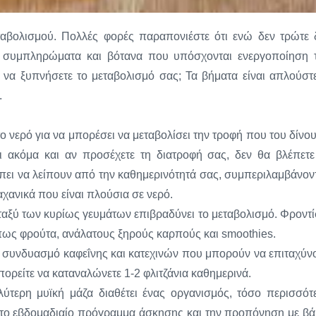
αβολισμού. Πολλές φορές παραπονιέστε ότι ενώ δεν τρώτε 
ρό συμπληρώματα και βότανα που υπόσχονται ενεργοποίηση 
ε να ξυπνήσετε το μεταβολισμό σας; Τα βήματα είναι απλούστ
.
ο νερό για να μπορέσει να μεταβολίσει την τροφή που του δίνου
 ακόμα και αν προσέχετε τη διατροφή σας, δεν θα βλέπετε
πει να λείπουν από την καθημερινότητά σας, συμπεριλαμβάνον
αχανικά που είναι πλούσια σε νερό.
ταξύ των κυρίως γευμάτων επιβραδύνει το μεταβολισμό. Φροντί
πως φρούτα, ανάλατους ξηρούς καρπούς και smoothies.
ναν συνδυασμό καφεΐνης και κατεχινών που μπορούν να επιταχύν
πορείτε να καταναλώνετε 1-2 φλιτζάνια καθημερινά.
αλύτερη μυϊκή μάζα διαθέτει ένας οργανισμός, τόσο περισσότ
ε στο εβδομαδιαίο πρόγραμμα άσκησης και την προπόνηση με βά