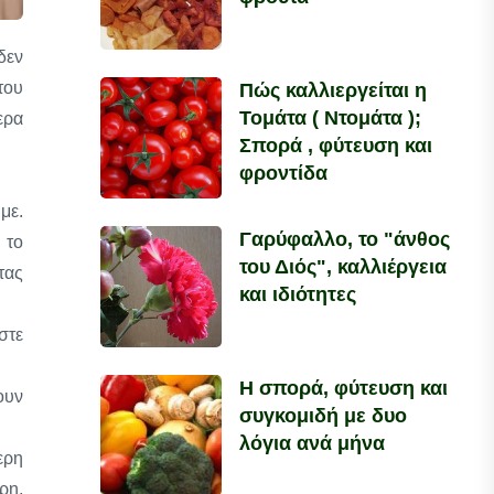
δεν
του
Πώς καλλιεργείται η
Τομάτα ( Ντομάτα );
ερα
Σπορά , φύτευση και
φροντίδα
με.
Γαρύφαλλο, το "άνθος
 το
του Διός", καλλιέργεια
τας
και ιδιότητες
στε
Η σπορά, φύτευση και
ουν
συγκομιδή με δυο
λόγια ανά μήνα
ερη
ρη,