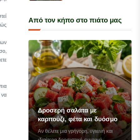
τεί
Από τον κήπο στο πιάτο μας
θώς
των
σο,
ετε
πια
 να
Δροσερή σαλάτα με
καρπούζι, φέτα και δυόσμο
Αν θέλετε μια γρήγορη, υγιεινή και
ιδιαίτερα δροσιστική συνταγή...