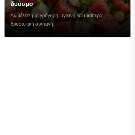
δυόσμο
Αν θέλετε μια γρήγορη, υγιεινή και ιδιαίτερα
δροσιστική συνταγή...