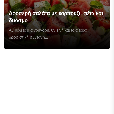
Δροσερή σαλάτα με καρπούζι, φέτα και
δυόσμο
Αν θέλετε μια γρήγορη, υγιεινή και ιδιαίτερα
δροσιστική συνταγή...