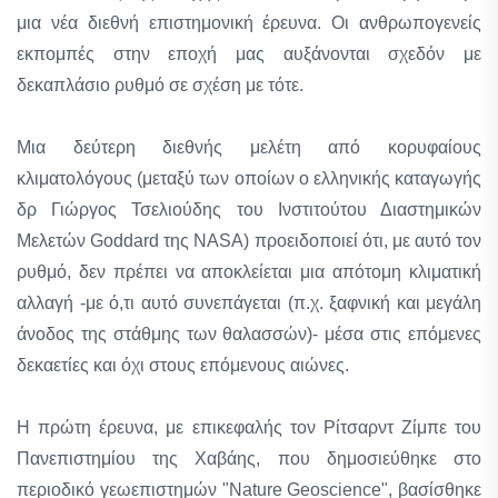
μια νέα διεθνή επιστημονική έρευνα. Οι ανθρωπογενείς
εκπομπές στην εποχή μας αυξάνονται σχεδόν με
δεκαπλάσιο ρυθμό σε σχέση με τότε.
Μια δεύτερη διεθνής μελέτη από κορυφαίους
κλιματολόγους (μεταξύ των οποίων ο ελληνικής καταγωγής
δρ Γιώργος Τσελιούδης του Ινστιτούτου Διαστημικών
Μελετών Goddard της NASA) προειδοποιεί ότι, με αυτό τον
ρυθμό, δεν πρέπει να αποκλείεται μια απότομη κλιματική
αλλαγή -με ό,τι αυτό συνεπάγεται (π.χ. ξαφνική και μεγάλη
άνοδος της στάθμης των θαλασσών)- μέσα στις επόμενες
δεκαετίες και όχι στους επόμενους αιώνες.
Η πρώτη έρευνα, με επικεφαλής τον Ρίτσαρντ Ζίμπε του
Πανεπιστημίου της Χαβάης, που δημοσιεύθηκε στο
περιοδικό γεωεπιστημών "Nature Geoscience", βασίσθηκε