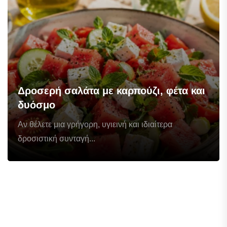
Δροσερή σαλάτα με καρπούζι, φέτα και
δυόσμο
Αν θέλετε μια γρήγορη, υγιεινή και ιδιαίτερα
δροσιστική συνταγή...