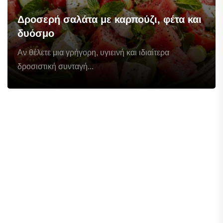
Δροσερή σαλάτα με καρπούζι, φέτα και
δυόσμο
Αν θέλετε μια γρήγορη, υγιεινή και ιδιαίτερα
δροσιστική συνταγή...