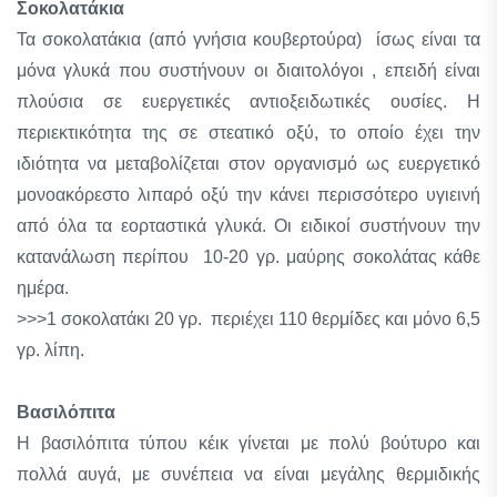
Σοκολατάκια
Τα σοκολατάκια (από γνήσια κουβερτούρα) ίσως είναι τα
μόνα γλυκά που συστήνουν οι διαιτολόγοι , επειδή είναι
πλούσια σε ευεργετικές αντιοξειδωτικές ουσίες. Η
περιεκτικότητα της σε στεατικό οξύ, το οποίο έχει την
ιδιότητα να με­ταβολίζεται στον οργανισμό ως ευερ­γετικό
μονοακόρεστο λιπαρό οξύ την κάνει περισσότερο υγιεινή
από όλα τα εορταστικά γλυκά. Οι ειδικοί συστήνουν την
κατανάλωση περίπου 10-20 γρ. μαύρης σοκολάτας κάθε
ημέρα.
>>>1 σοκολατάκι 20 γρ. περιέχει 110 θερμίδες και μόνο 6,5
γρ. λίπη.
Βασιλόπιτα
Η βασιλόπιτα τύπου κέικ γίνεται με πολύ βούτυρο και
πολλά αυγά, με συνέπεια να είναι μεγάλης θερμιδικής