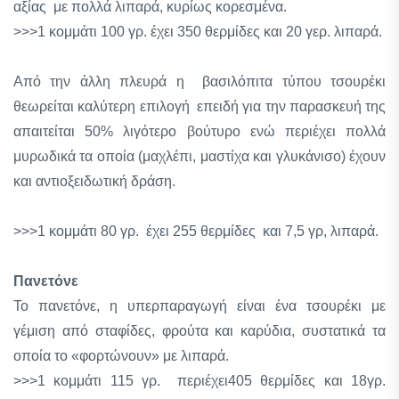
αξίας με πολλά λιπαρά, κυρίως κορεσμένα.
>>>1 κομμάτι 100 γρ. έχει 350 θερμίδες και 20 γερ. λιπαρά.
Από την άλλη πλευρά η βασιλόπιτα τύπου τσουρέκι
θεωρείται καλύτερη επιλογή επειδή για την παρασκευή της
απαιτείται 50% λιγότερο βούτυρο ενώ περιέχει πολλά
μυρωδικά τα οποία (μαχλέπι, μαστίχα και γλυκάνισο) έχουν
και αντιοξειδωτική δράση.
>>>1 κομμάτι 80 γρ. έχει 255 θερμίδες και 7,5 γρ, λιπαρά.
Πανετόνε
Το πανετόνε, η υπερπαραγωγή είναι ένα τσουρέκι με
γέμιση από σταφίδες, φρούτα και καρύδια, συστατικά τα
οποία το «φορτώνουν» με λιπαρά.
>>>1 κομμάτι 115 γρ. περιέχει405 θερμίδες και 18γρ.