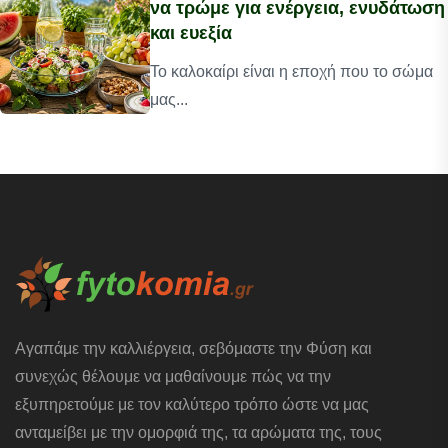
να τρώμε για ενέργεια, ενυδάτωση
και ευεξία
Το καλοκαίρι είναι η εποχή που το σώμα
μας...
Αγαπάμε την καλλιέργεια, σεβόμαστε την Φύση και
συνεχώς θέλουμε να μαθαίνουμε πώς να την
εξυπηρετούμε με τον καλύτερο τρόπο ώστε να μας
ανταμείβει με την ομορφιά της, τα αρώματα της, τους