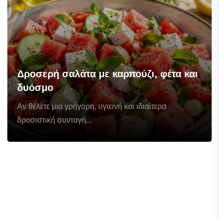
Δροσερή σαλάτα με καρπούζι, φέτα και
δυόσμο
Αν θέλετε μια γρήγορη, υγιεινή και ιδιαίτερα
δροσιστική συνταγή...