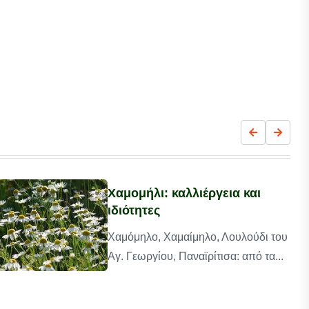
Χαμομήλι: καλλιέργεια και
ιδιότητες
Χαμόμηλο, Χαμαίμηλο, Λουλούδι του
Αγ. Γεωργίου, Παναϊρίτισα: από τα...