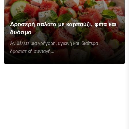
Δροσερή σαλάτα με καρπούζι, φέτα και
δυόσμο
Αν θέλετε μια γρήγορη, υγιεινή και ιδιαίτερα
δροσιστική συνταγή...