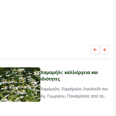
Χαμομήλι: καλλιέργεια και
ιδιότητες
Χαμόμηλο, Χαμαίμηλο, Λουλούδι του
Αγ. Γεωργίου, Παναϊρίτισα: από τα...