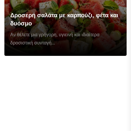
Δροσερή σαλάτα με καρπούζι, φέτα και
δυόσμο
Αν θέλετε μια γρήγορη, υγιεινή και ιδιαίτερα
δροσιστική συνταγή...