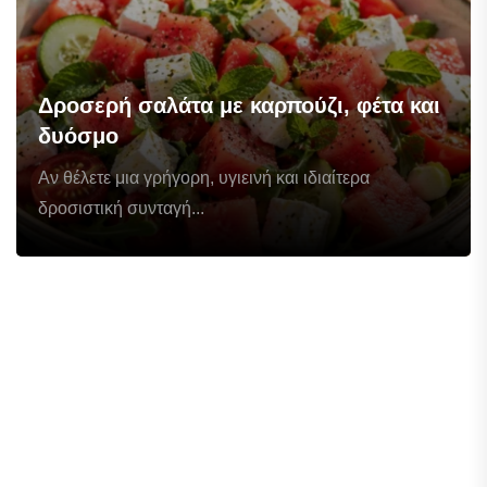
Δροσερή σαλάτα με καρπούζι, φέτα και
δυόσμο
Αν θέλετε μια γρήγορη, υγιεινή και ιδιαίτερα
δροσιστική συνταγή...