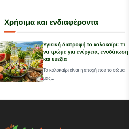
Χρήσιμα και ενδιαφέροντα
Υγιεινή διατροφή το καλοκαίρι: Τι
να τρώμε για ενέργεια, ενυδάτωση
και ευεξία
Το καλοκαίρι είναι η εποχή που το σώμα
μας...