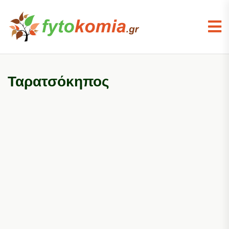
Ταρατσόκηπος