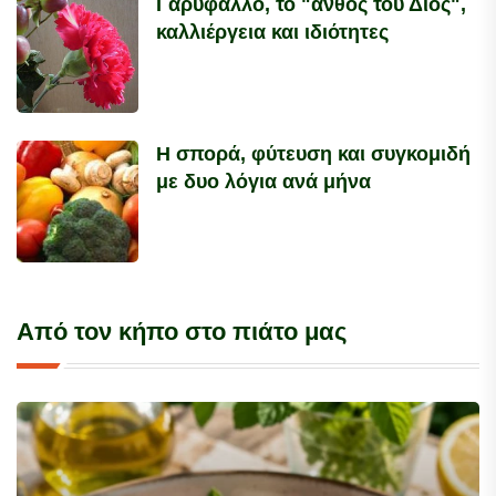
Γαρύφαλλο, το "άνθος του Διός",
καλλιέργεια και ιδιότητες
Η σπορά, φύτευση και συγκομιδή
με δυο λόγια ανά μήνα
Από τον κήπο στο πιάτο μας