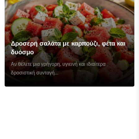
Δροσερή σαλάτα με καρπούζι, φέτα και
δυόσμο
Αν θέλετε μια γρήγορη, υγιεινή και ιδιαίτερα
δροσιστική συνταγή...