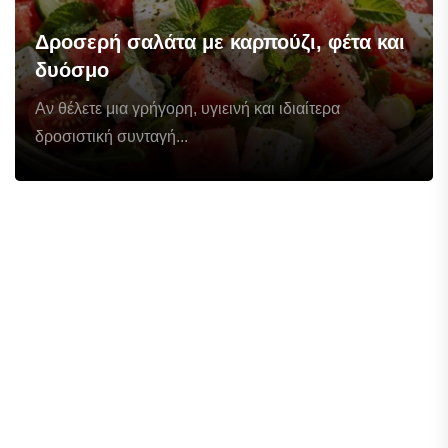
Δροσερή σαλάτα με καρπούζι, φέτα και
δυόσμο
Αν θέλετε μια γρήγορη, υγιεινή και ιδιαίτερα
δροσιστική συνταγή...