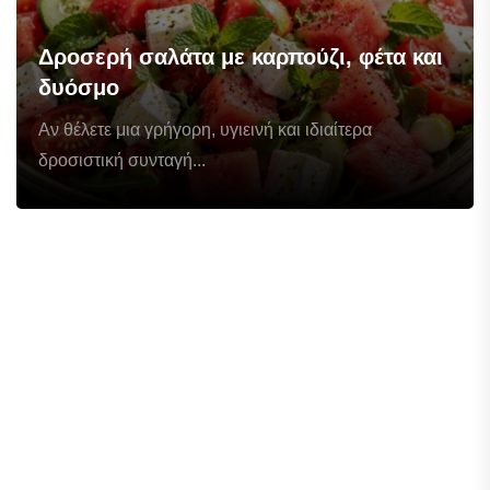
Δροσερή σαλάτα με καρπούζι, φέτα και
δυόσμο
Αν θέλετε μια γρήγορη, υγιεινή και ιδιαίτερα
δροσιστική συνταγή...