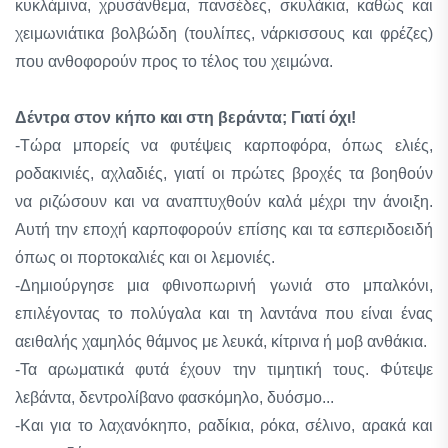
κυκλάμινα, χρυσάνθεμα, πανσέδες, σκυλάκια, καθώς και
χειμωνιάτικα βολβώδη (τουλίπες, νάρκισσους και φρέζες)
που ανθοφορούν προς το τέλος του χειμώνα.
Δέντρα στον κήπο και στη βεράντα; Γιατί όχι!
-Τώρα μπορείς να φυτέψεις καρποφόρα, όπως ελιές,
ροδακινιές, αχλαδιές, γιατί οι πρώτες βροχές τα βοηθούν
να ριζώσουν και να αναπτυχθούν καλά μέχρι την άνοιξη.
Αυτή την εποχή καρποφορούν επίσης και τα εσπεριδοειδή
όπως οι πορτοκαλιές και οι λεμονιές.
-Δημιούργησε μια φθινοπωρινή γωνιά στο μπαλκόνι,
επιλέγοντας το πολύγαλα και τη λαντάνα που είναι ένας
αειθαλής χαμηλός θάμνος με λευκά, κίτρινα ή μοβ ανθάκια.
-Τα αρωματικά φυτά έχουν την τιμητική τους. Φύτεψε
λεβάντα, δεντρολίβανο φασκόμηλο, δυόσμο...
-Και για το λαχανόκηπο, ραδίκια, ρόκα, σέλινο, αρακά και