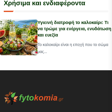
Χρήσιμα και ενδιαφέροντα
Υγιεινή διατροφή το καλοκαίρι: Τι
να τρώμε για ενέργεια, ενυδάτωση
και ευεξία
Το καλοκαίρι είναι η εποχή που το σώμα
μας...