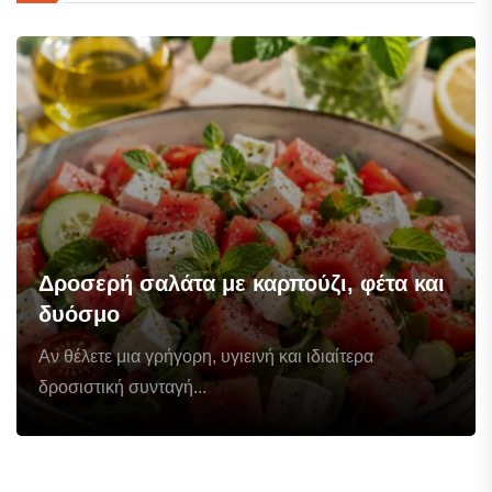
Δροσερή σαλάτα με καρπούζι, φέτα και
δυόσμο
Αν θέλετε μια γρήγορη, υγιεινή και ιδιαίτερα
δροσιστική συνταγή...