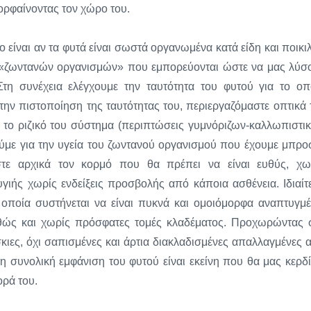
ορφαίνοντας τον χώρο του.
είναι αν τα φυτά είναι σωστά οργανωμένα κατά είδη και ποικιλ
των «ζωντανών οργανισμών» που εμπορεύονται ώστε να μας λύσ
τη συνέχεια ελέγχουμε την ταυτότητα του φυτού για το οπ
 την πιστοποίηση της ταυτότητας του, περιεργαζόμαστε οπτικά 
ι το ριζικό του σύστημα (περιπτώσεις γυμνόριζων-καλλωπιστι
με για την υγεία του ζωντανού οργανισμού που έχουμε μπρο
στε αρχικά τον κορμό που θα πρέπει να είναι ευθύς, χω
γιής χωρίς ενδείξεις προσβολής από κάποια ασθένεια. Ιδιαίτ
 οποία συστήνεται να είναι πυκνά και ομοιόμορφα αναπτυγμέ
αθώς και χωρίς πρόσφατες τομές κλαδέματος. Προχωρώντας 
έσκιες, όχι σαπισμένες και άρτια διακλαδισμένες απαλλαγμένες 
η συνολική εμφάνιση του φυτού είναι εκείνη που θα μας κερδί
ορά του.