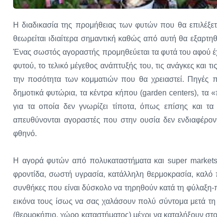
Η διαδικασία της προμήθειας των φυτών που θα επιλέξε
θεωρείται ιδιαίτερα σημαντική καθώς από αυτή θα εξαρτηθε
Ένας σωστός αγοραστής προμηθεύεται τα φυτά του αφού έχει
φυτού, το τελικό μέγεθος ανάπτυξής του, τις ανάγκες και 
την ποσότητα των κομματιών που θα χρειαστεί. Πηγές π
δημοτικά φυτώρια, τα κέντρα κήπου (garden centers), τα
για τα οποία δεν γνωρίζει τίποτα, όπως επίσης και τα
απευθύνονται αγοραστές που στην ουσία δεν ενδιαφέρον
φθηνό.
H αγορά φυτών από πολυκαταστήματα και super markets ί
φροντίδα, σωστή υγρασία, κατάλληλη θερμοκρασία, καλό π
συνθήκες που είναι δύσκολο να τηρηθούν κατά τη φύλαξη
εικόνα τους ίσως να σας χαλάσουν πολύ σύντομα μετά τη
(θερμοκήπιο, χώρο καταστήματος) μέχρι να καταλήξουν στ