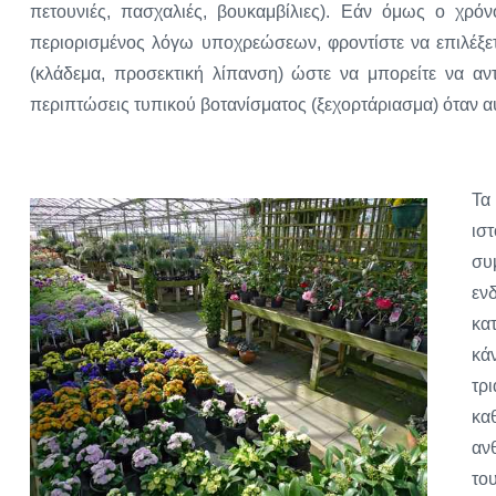
πετουνιές, πασχαλιές, βουκαμβίλιες). Εάν όμως ο χρό
περιορισμένος λόγω υποχρεώσεων, φροντίστε να επιλέξετ
(κλάδεμα, προσεκτική λίπανση) ώστε να μπορείτε να αντ
περιπτώσεις τυπικού βοτανίσματος (ξεχορτάριασμα) όταν αυ
Τα
ισ
συ
εν
κα
κά
τρ
κα
αν
το