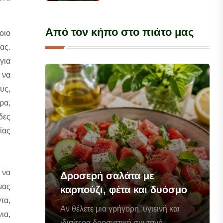
Από τον κήπο στο πιάτο μας
οιο
ας.
για
 να
υς,
ρα,
δες
ίας
 να
Δροσερή σαλάτα με
μας
καρπούζι, φέτα και δυόσμο
τα,
Αν θέλετε μια γρήγορη, υγιεινή και
ια,
ιδιαίτερα δροσιστική συνταγή...