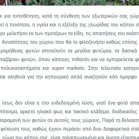
τε για τοποθέτηση, κατά τη σύνθεση των εξωτερικών σας χώ
ί η ποιότητα, η υγεία και η εξέλιξη της χλωρίδας του κήπου σ
 μελετήσει εκ των προτέρων τα είδη, τις απαιτήσεις του εκάστ
τις δυνατότητες του χώρου που θα το φιλοξενήσει καθώς επίσης 
ρομήθειας φυτών αποτελούν τα μεγάλα φυτώρια, τα δασικά 
 «παζάρια» φυτών, όπου κάποιος πιθανόν και να εμπορεύεται φ
 πολυκαταστήματα και super markets. Στην τελευταία κατηγο
ται αληθινά για την κηπουρική απλά αναζητούν κάτι όμορφο 
σως δεν είναι η πιο ενδεδειγμένη λύση, γιατί ένα φυτό απαι
ότισμα, αρκετό ηλιακό φως και τακτικό κλάδεμα, διαδικασίες 
-παραμονή των φυτών σε αυτούς τους χώρους. Παρά τη δελεαστ
 φύτευση τους καθώς έχουν περάσει από δυο διαφορετικά στά
ο χώμα του κήπου σας, είναι ταλαιπωρημένα και άμεσα εξαρτημ