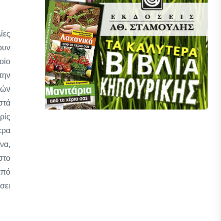
ίες
ουν
οίο
την
κών
στά
ρίς
ερα
να,
στο
από
σει