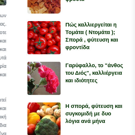
ρων
ας.
Πώς καλλιεργείται η
Τομάτα ( Ντομάτα );
οτε
Σπορά , φύτευση και
και
φροντίδα
και
υτά
Γαρύφαλλο, το "άνθος
ρία
του Διός", καλλιέργεια
και
και ιδιότητες
τεί
Η σπορά, φύτευση και
και
συγκομιδή με δυο
ική
λόγια ανά μήνα
δια
ένα