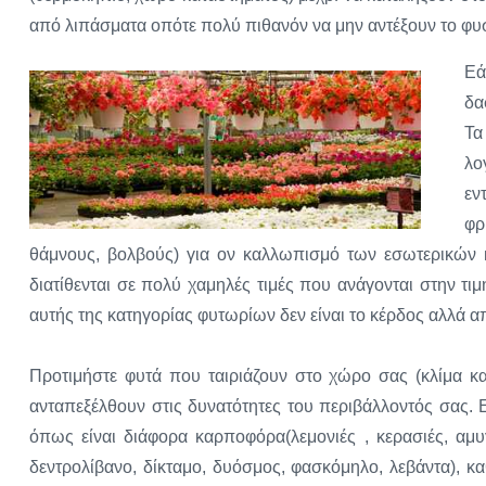
από λιπάσματα οπότε πολύ πιθανόν να μην αντέξουν το φυ
Εά
δα
Τα
λο
εν
φρ
θάμνους, βολβούς) για ον καλλωπισμό των εσωτερικών 
διατίθενται σε πολύ χαμηλές τιμές που ανάγονται στην τ
αυτής της κατηγορίας φυτωρίων δεν είναι το κέρδος αλλά α
Προτιμήστε φυτά που ταιριάζουν στο χώρο σας (κλίμα κα
ανταπεξέλθουν στις δυνατότητες του περιβάλλοντός σας. 
όπως είναι διάφορα καρποφόρα(λεμονιές , κερασιές, αμυγ
δεντρολίβανο, δίκταμο, δυόσμος, φασκόμηλο, λεβάντα), κ