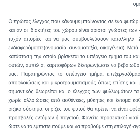
ομ
Ο πρώτος έλεγχος που κάνουμε μπαίνοντας σε ένα φυτώριο 
και αν οι ιδιοκτήτες του χώρου είναι άριστοι γνώστες 
τυχόν απορίες και να μας συμβουλεύσουν κατάλληλα. Σ
ενδιαφερόμαστε(ονομασία, συνομοταξία, οικογένεια). Μετά
κατάσταση την οποία βρίσκεται το υπέργειο τμήμα του κα
φυτών, αμπέλια, καρποφόρων δέντρων)ώστε να βεβαιωθού
μας. Παρατηρώντας το υπέργειο τμήμα, επεξεργαζόμα
αποφλοιώσεις και μικροτραυματισμούς όπως επίσης και υ
σημαντικός θεωρείται και ο έλεγχος των φυλλωμάτων τα
χωρίς αλλοιώσεις από ασθένειες, μύκητες και έντομα κ
ριζικό σύστημα, οι ρίζες του φυτού θα πρέπει να είναι φρ
προσβολές εντόμων ή παγετού. Φανείτε προσεκτικοί γιατί 
ώστε να το εμπιστευτούμε και να προβούμε στη επιλογή-αγ