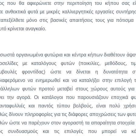
νος που θα αφιερώνετε στην περιποίηση του κήπου σας εί
ε ανθεκτικά φυτά με μικρές καλλιεργητικές εργασίες συντήρη
απεξέλθετε μόνο στις βασικές απαιτήσεις τους για πότισμα 
τό κρίνεται αναγκαίο.
 σωστά οργανωμένα φυτώρια και κέντρα κήπων διαθέτουν άψο
τοσελίδες με καταλόγους φυτών (ποικιλίες, μεθόδους, τιμ
μβουλές φροντίδας) ώστε να δίνεται η δυνατότητα σ
διαφερόμενο να ενημερωθεί και να καταλήξει στην επιλογή 
τάλληλων φυτών προτού μεταβεί στους χώρους αυτούς για
νει την αγορά. Οι κατάλογοι που παρουσιάζουν εποχικά φυ
ιανταφυλλιές και παντός τύπου βολβούς, είναι πολύ χρήσι
θώς δίνουν πληροφορίες για τις διάφορες αποχρώσεις των φυτ
θών ώστε να παρέχουν στον αγοραστή τα απαραίτητα στοιχεία 
υς συνδυασμούς και τις επιλογές που μπορεί να κά