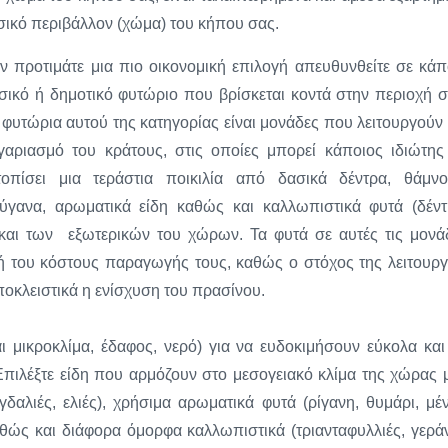
σικό περιβάλλον (χώμα) του κήπου σας.
ν προτιμάτε μια πιο οικονομική επιλογή απευθυνθείτε σε κάπ
σικό ή δημοτικό φυτώριο που βρίσκεται κοντά στην περιοχή σ
 φυτώρια αυτού της κατηγορίας είναι μονάδες που λειτουργούν 
γαριασμό του κράτους, στις οποίες μπορεί κάποιος ιδιώτης
τοπίσει μια τεράστια ποικιλία από δασικά δέντρα, θάμνο
ύγανα, αρωματικά είδη καθώς και καλλωπιστικά φυτά (δέντ
και των εξωτερικών του χώρων. Τα φυτά σε αυτές τις μονά
ιμή του κόστους παραγωγής τους, καθώς ο στόχος της λειτουργ
ποκλειστικά η ενίσχυση του πρασίνου.
ι μικροκλίμα, έδαφος, νερό) για να ευδοκιμήσουν εύκολα και
Επιλέξτε είδη που αρμόζουν στο μεσογειακό κλίμα της χώρας 
δαλιές, ελιές), χρήσιμα αρωματικά φυτά (ρίγανη, θυμάρι, μέν
αθώς και διάφορα όμορφα καλλωπιστικά (τριανταφυλλιές, γεράν