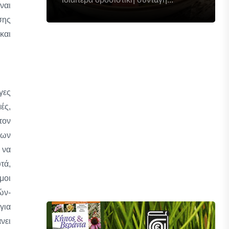
ναι
σης
και
γες
ές,
τον
των
 να
τά,
μοι
ών-
για
νει