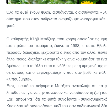
Όλα τα φυτά έχουν ψυχή, αισθάνονται, διαισθάνονται «β
σύστημα που στον άνθρωπο ονομάζουμε «νευροφυτικό». 
φυτά.
Ο καθηγητής Κλήβ Μπάξτερ, που χρησιμοποιούσε τις «μηχ
στα πρώτα του πειράματα, έκανε το 1988, κι αυτό: Εβαλ
πέρασαν διαδοχικά, ξεχωριστά ο ένας από τον άλλο, πέντε 
άλλοι ποιος, διαλέχτηκε στην τύχη για να κομματιάσει το ένα
Αμέσως μετά το άλλο φυτό συνδέθηκε με τη «μηχανή της α
σε αυτούς και ο «εγκληματίας» -, που σαν βρέθηκε πάλ
«λιποθύμησε».
Ετσι, μ αυτό το πείραμα ο Μπάξτερ ανακάλυψε ότι, τα 
λιποθυμίας, για να μην πονέσουν και να σώσουν τη ζωή τους
Εχει αποδειχτεί ότι τα φυτά συνδέονται «συναισθηματικ
Κυριολεκτικά συντονίζονται μαζί του σαν ραδιοφωνικοί δ