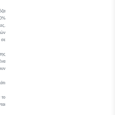
όζα
60%
ες.
ιών
 σε
της
ένα
ουν
άτι
 το
ται