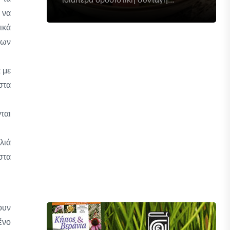
 να
ικά
των
 με
στα
ται
λιά
στα
ουν
ένο