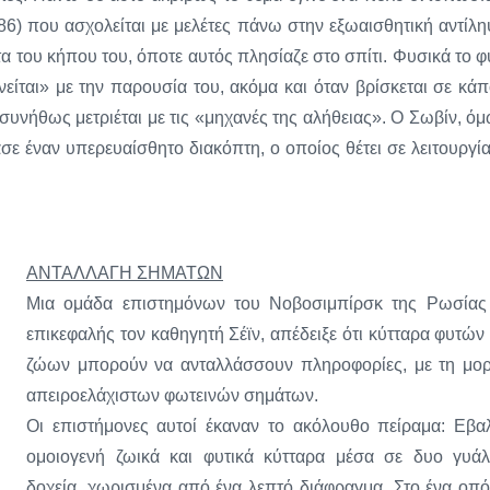
86) που ασχολείται με μελέτες πάνω στην εξωαισθητική αντίλη
τα του κήπου του, όποτε αυτός πλησίαζε στο σπίτι. Φυσικά το φ
είται» με την παρουσία του, ακόμα και όταν βρίσκεται σε κάπ
συνήθως μετριέται με τις «μηχανές της αλήθειας». Ο Σωβίν, όμ
σε έναν υπερευαίσθητο διακόπτη, ο οποίος θέτει σε λειτουργία
ΑΝΤΑΛΛΑΓΗ ΣΗΜΑΤΩΝ
Μια ομάδα επιστημόνων του Νοβοσιμπίρσκ της Ρωσίας
επικεφαλής τον καθηγητή Σέϊν, απέδειξε ότι κύτταρα φυτών 
ζώων μπορούν να ανταλλάσσουν πληροφορίες, με τη μο
απειροελάχιστων φωτεινών σημάτων.
Οι επιστήμονες αυτοί έκαναν το ακόλουθο πείραμα: Εβα
ομοιογενή ζωικά και φυτικά κύτταρα μέσα σε δυο γυάλ
δοχεία, χωρισμένα από ένα λεπτό διάφραγμα. Στο ένα οπό