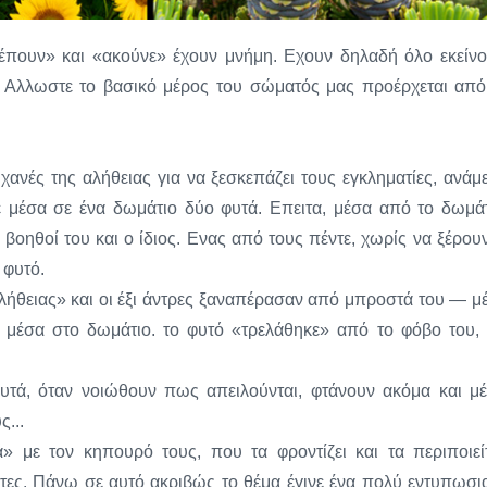
λέπουν» και «ακούνε» έχουν μνήμη. Εχουν δηλαδή όλο εκείνο
Αλλωστε το βασικό μέρος του σώματός μας προέρχεται από
ανές της αλήθειας για να ξεσκεπάζει τους εγκληματίες, ανάμ
ε μέσα σε ένα δωμάτιο δύο φυτά. Επειτα, μέσα από το δωμάτ
βοηθοί του και ο ίδιος. Ενας από τους πέντε, χωρίς να ξέρουν
 φυτό.
λήθειας» και οι έξι άντρες ξαναπέρασαν από μπροστά του — μ
ι μέσα στο δωμάτιο. το φυτό «τρελάθηκε» από το φόβο του, 
φυτά, όταν νοιώθουν πως απειλούνται, φτάνουν ακόμα και μέ
...
ά» με τον κηπουρό τους, που τα φροντίζει και τα περιποιείτ
έκτες. Πάνω σε αυτό ακριβώς το θέμα έγινε ένα πολύ εντυπωσι