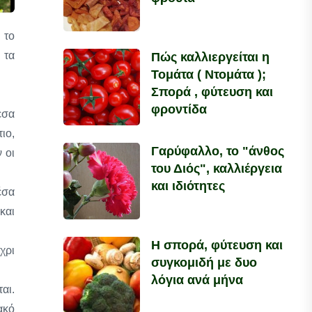
 το
 τα
Πώς καλλιεργείται η
Τομάτα ( Ντομάτα );
Σπορά , φύτευση και
φροντίδα
εσα
ιο,
Γαρύφαλλο, το "άνθος
 οι
του Διός", καλλιέργεια
και ιδιότητες
έσα
και
Η σπορά, φύτευση και
χρι
συγκομιδή με δυο
λόγια ανά μήνα
αι.
ακό