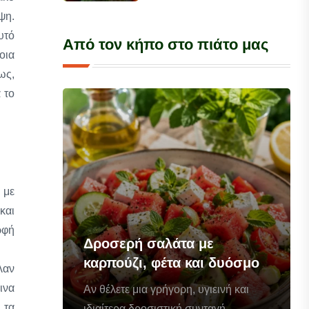
ψη.
υτό
Από τον κήπο στο πιάτο μας
οια
ως,
 το
 με
και
ρφή
Δροσερή σαλάτα με
καρπούζι, φέτα και δυόσμο
λαν
ινα
Αν θέλετε μια γρήγορη, υγιεινή και
 τα
ιδιαίτερα δροσιστική συνταγή...