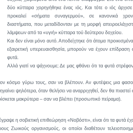
δύο κύτταρα χορηγήθηκε ένας ιός. Και τότε ο ιός άρχισε
προκαλεί «σήματα συναγερμού», σε κανονικά χρον
διαστήματα, που μεταδίδονταν με τη μορφή απειροελάχισ
λάμψεων από τα «υγιή» κύτταρα τού δεύτερου δοχείου.
Και δεν είναι μόνο αυτό. Αποδείχτηκε ότι άτομα προικισμένα
εξαιρετική υπερευαισθησία, μπορούν να έχουν επίδραση 
φυτά.
Αλλά γιατί να ψάχνουμε; Δε μας φθάνει ότι τα φυτά στρέφον
 τον κόσμο γύρω τους, σαν να βλέπουν. Αν φυτέψεις μια φασο
γαίνει ψηλότερα, όταν θελήσει να αναρριχηθεί, δεν θα πιαστεί 
ρίσκεται μακρύτερα – σαν να βλέπει (προσωπικό πείραμα).
έγραψε η σοβιετική επιθεώρηση «Νοβόστι», είναι ότι τα φυτά έχ
ρους Ζωικούς οργανισμούς, οι οποίοι διαθέτουν τελειοποιημ