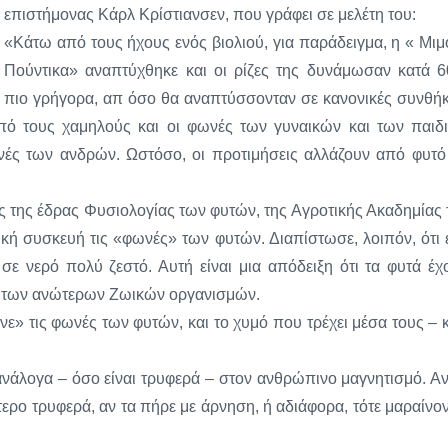
επιστήμονας Κάρλ Κρίστιανσεν, που γράφει σε μελέτη του:
«Κάτω από τους ήχους ενός βιολιού, για παράδειγμα, η « Μιμ
Πούντικα» αναπτύχθηκε και οι ρίζες της δυνάμωσαν κατά 
πιο γρήγορα, απ όσο θα αναπτύσσονταν σε κανονικές συνθήκ
ί από τους χαμηλούς και οι φωνές των γυναικών και των παιδ
φωνές των ανδρών. Ωστόσο, οι προτιμήσεις αλλάζουν από φυτό
ής της έδρας Φυσιολογίας των φυτών, της Αγροτικής Ακαδημίας 
ική συσκευή τις «φωνές» των φυτών. Διαπίστωσε, λοιπόν, ότι 
σε νερό πολύ ζεστό. Αυτή είναι μια απόδειξη ότι τα φυτά έχ
να των ανώτερων Ζωικών οργανισμών.
ε» τις φωνές των φυτών, και το χυμό που τρέχει μέσα τους – κ
ανάλογα – όσο είναι τρυφερά – στον ανθρώπινο μαγνητισμό. Αν
τερο τρυφερά, αν τα πήρε με άρνηση, ή αδιάφορα, τότε μαραίνον