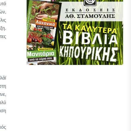
υτό
ών,
λις
ξη.
τες
λάϊ
στη
νε,
ολύ
αση
κός