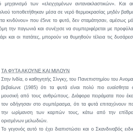
κό μηχανισμό των «ελεγχομένων αντανακλαστικών». Και α
ασολιού τοποθετήθηκαν μέσα σε νερό θερμοκρασίας μηδέν βαθμ
ατα κινδύνου» που έ5ινε το φυτό, δεν σταμάτησαν, αμέσως μό
όμη την παγωνιά και συνέχισε να συμπεριφέρεται με προφύλα
τάρι και οι πατάτες, μπορούν να θυμηθούν τέλεια τις δυσάρεσ
ΤΑ ΦΥΤΑ ΑΚΟΥΝΕ ΚΑΙ ΜΙΛΟΥΝ
Στην Ινδία, ο καθηγητής Σίνγκχ, του Πανεπιστημίου του Ανομα
βεβαίωνε (1985) ότι τα φυτά είναι πολύ πιο ευαίσθητα 
μουσική από τους ανθρώπους. Διάφορα πειράματα που έκα
τον οδήγησαν στο συμπέρασμα, ότι τα φυτά επιταχύνουν π
την ωρίμανση των καρπών τους, κάτω από την επίδρ
ορισμένων μελωδιών.
Το γεγονός αυτό το έχει διαπιστώσει και ο Σκανδιναβός ειδι