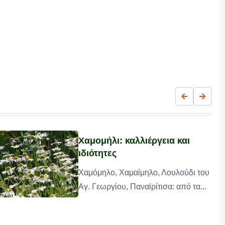
Χαμομήλι: καλλιέργεια και
ιδιότητες
Χαμόμηλο, Χαμαίμηλο, Λουλούδι του
Αγ. Γεωργίου, Παναϊρίτισα: από τα...