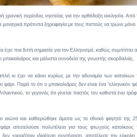
ή χρονική περίοδος νηστείας για την ορθόδοξη εκκλησία. Από 
τα μοναχικά πρότυπα ξηροφαγία με τους πιστούς να τρώνε μόνο 
 έχει πια διττή σημασία για τον Ελληνισμό, καθώς συμπίπτει 
 ο μπακαλιάρος και μάλιστα συνοδεία της γνωστής σκορδαλιάς.
απλή κι έχει να κάνει κυρίως με την αδυναμία των κατοίκων 
ψάρι. Παρά το ότι ο μπακαλιάρος δεν είναι ένα “ελληνικό» ψά
τλαντικού, το γεγονός ότι γίνεται παστός τον καθιστά ένα τρόφ
5ο αιώνα και καθιερώθηκε άμεσα ως το εθνικό φαγητό της 2
ψάρι αποτελούσε πολυτέλεια για τους φτωχούς κατοίκους 
δεν χρειαζόταν ιδιαίτερη συντήρηση, αποτέλεσε την εύκολη 