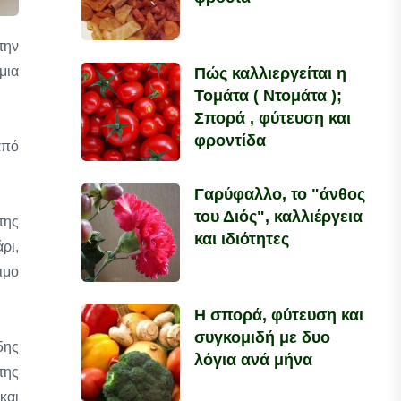
την
μια
Πώς καλλιεργείται η
Τομάτα ( Ντομάτα );
Σπορά , φύτευση και
φροντίδα
από
Γαρύφαλλο, το "άνθος
του Διός", καλλιέργεια
της
και ιδιότητες
ρι,
ιμο
Η σπορά, φύτευση και
συγκομιδή με δυο
5ης
λόγια ανά μήνα
της
και