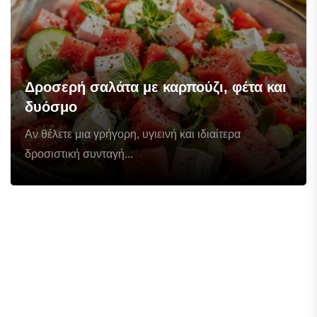
Δροσερή σαλάτα με καρπούζι, φέτα και
δυόσμο
Αν θέλετε μια γρήγορη, υγιεινή και ιδιαίτερα
δροσιστική συνταγή...