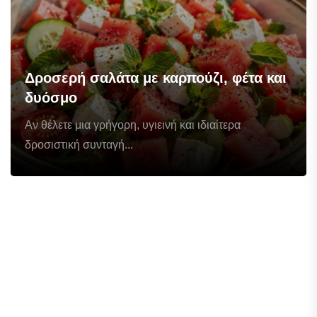
Δροσερή σαλάτα με καρπούζι, φέτα και
δυόσμο
Αν θέλετε μια γρήγορη, υγιεινή και ιδιαίτερα
δροσιστική συνταγή...