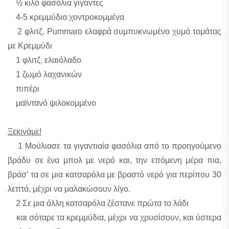
½ κιλό φασόλια γίγαντες
4-5 κρεμμύδια χοντροκομμένα
2 φλιτζ. Pummaro ελαφρά συμπυκνωμένο χυμό τομάτας
με Κρεμμύδι
1 φλιτζ. ελαιόλαδο
1 ζωμό λαχανικών
πιπέρι
μαϊντανό ψιλοκομμένο
Ξεκινάμε!
1 Μούλιασε τα γιγαντιαία φασόλια από το προηγούμενο
βράδυ σε ένα μπολ με νερό και, την επόμενη μέρα πια,
βράσ’ τα σε μια κατσαρόλα με βραστό νερό για περίπου 30
λεπτά, μέχρι να μαλακώσουν λίγο.
2 Σε μια άλλη κατσαρόλα ζέστανε πρώτα το λάδι
και σόταρε τα κρεμμύδια, μέχρι να χρυσίσουν, και ύστερα