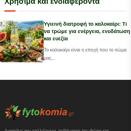
Χρήσιμα και ενδιαφέροντα
Υγιεινή διατροφή το καλοκαίρι: Τι
να τρώμε για ενέργεια, ενυδάτωση
και ευεξία
Το καλοκαίρι είναι η εποχή που το σώμα
μας...
Αγαπάμε την καλλιέργεια, σεβόμαστε την Φύση και