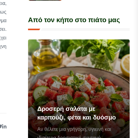
ια,
έως
Από τον κήπο στο πιάτο μας
γμα
ει.
χει
χνη
Δροσερή σαλάτα με
καρπούζι, φέτα και δυόσμο
Αν θέλετε μια γρήγορη, υγιεινή και
ιδιαίτερα δροσιστική συνταγή...