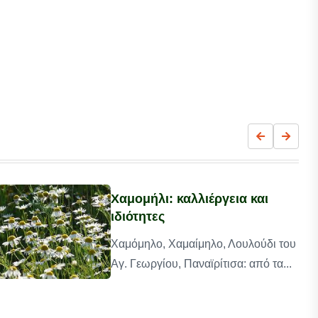
Χαμομήλι: καλλιέργεια και
ιδιότητες
Χαμόμηλο, Χαμαίμηλο, Λουλούδι του
Αγ. Γεωργίου, Παναϊρίτισα: από τα...