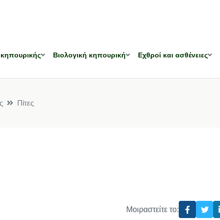
 κηπουρικής
Βιολογική κηπουρική
Εχθροί και ασθένειες
ς
Πίτες
Μοιραστείτε το: