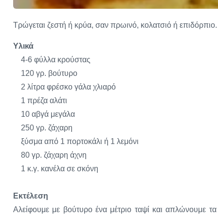
Τρώγεται ζεστή ή κρύα, σαν πρωινό, κολατσιό ή επιδόρπιο.
Υλικά
4-6 φύλλα κρούστας
120 γρ. βούτυρο
2 λίτρα φρέσκο γάλα χλιαρό
1 πρέζα αλάτι
10 αβγά μεγάλα
250 γρ. ζάχαρη
ξύσμα από 1 πορτοκάλι ή 1 λεμόνι
80 γρ. ζάχαρη άχνη
1 κ.γ. κανέλα σε σκόνη
Εκτέλεση
Αλείφουμε με βούτυρο ένα μέτριο ταψί και απλώνουμε τα